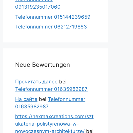
091319235017060
Telefonnummer 015144239659
Telefonnummer 06212719863
Neue Bewertungen
Прочитать далее
bei
Telefonnummer 01635982987
На сайте
bei
Telefonnummer
01635982987
https://hexmaxcreations.com/szt
ukateria-polistyrenowa-w-
nowoczesnym-architekturze/
bei