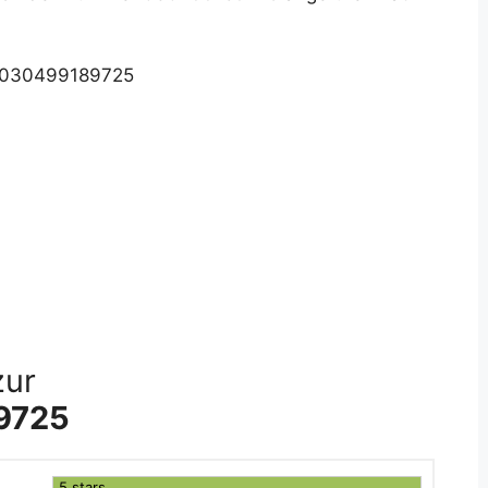
: 030499189725
zur
9725
5 stars