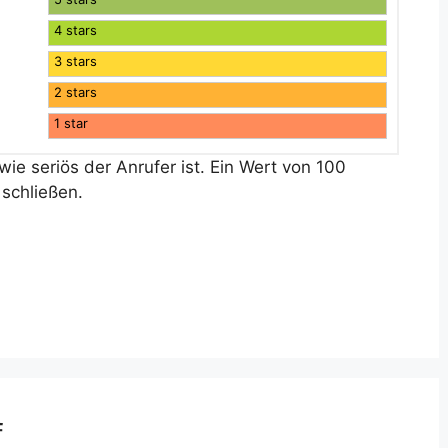
4 stars
3 stars
2 stars
1 star
ie seriös der Anrufer ist. Ein Wert von 100
schließen.
f