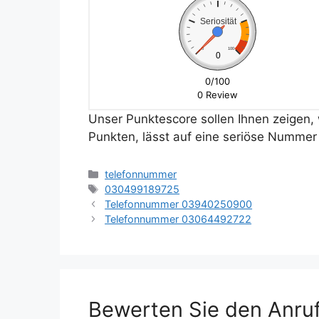
Seriosität
0
100
0
0/100
0 Review
Unser Punktescore sollen Ihnen zeigen, w
Punkten, lässt auf eine seriöse Nummer 
Kategorien
telefonnummer
Schlagwörter
030499189725
Telefonnummer 03940250900
Telefonnummer 03064492722
Bewerten Sie den Anru