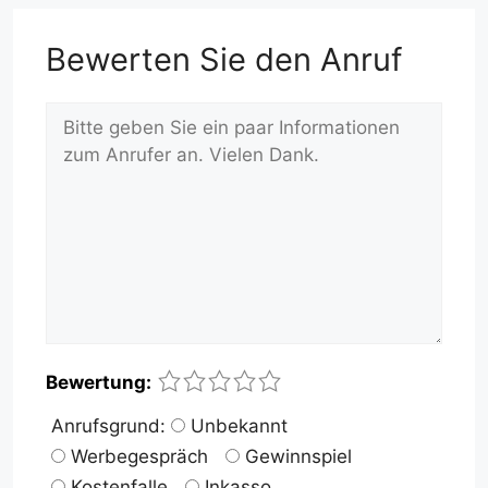
Bewerten Sie den Anruf
Kommentar
Name
E-
Website
1
2
3
4
5
Bewertung:
Mail-
Anrufsgrund:
Unbekannt
Adresse
Werbegespräch
Gewinnspiel
Kostenfalle
Inkasso