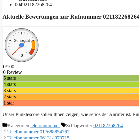
004921182268264
Aktuelle Bewertungen zur Rufnummer
02118226826
Seriosität
0
100
0
0/100
0 Review
5 stars
4 stars
3 stars
2 stars
1 star
Unser Punktescore sollen Ihnen zeigen, wie seriös der Anrufer ist. E
Kategorien
telefonnummer
Schlagwörter
021182268264
Telefonnummer 017688854762
Telefonnummer 061314973715