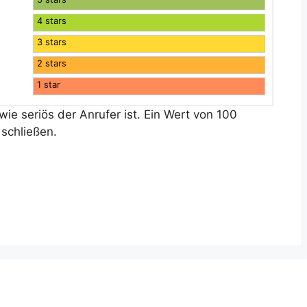
4 stars
3 stars
2 stars
1 star
ie seriös der Anrufer ist. Ein Wert von 100
schließen.