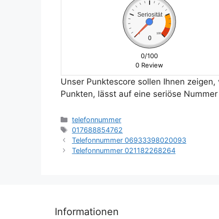
Seriosität
0
100
0
0/100
0 Review
Unser Punktescore sollen Ihnen zeigen, w
Punkten, lässt auf eine seriöse Nummer 
Kategorien
telefonnummer
Schlagwörter
017688854762
Telefonnummer 06933398020093
Telefonnummer 021182268264
Informationen