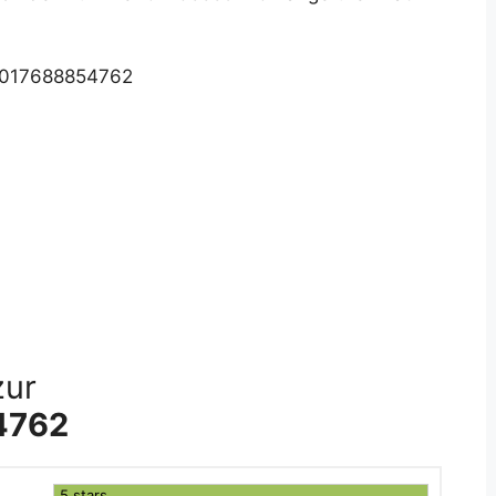
 017688854762
zur
4762
5 stars