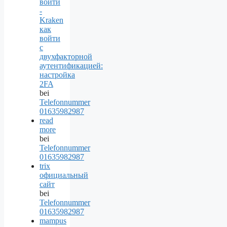
войти
-
Kraken
как
войти
с
двухфакторной
аутентификацией:
настройка
2FA
bei
Telefonnummer
01635982987
read
more
bei
Telefonnummer
01635982987
trix
официальный
сайт
bei
Telefonnummer
01635982987
mampus