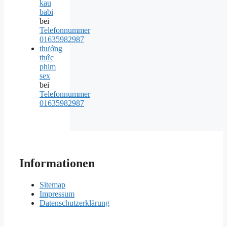
kau
babi
bei
Telefonnummer
01635982987
thưởng
thức
phim
sex
bei
Telefonnummer
01635982987
Informationen
Sitemap
Impressum
Datenschutzerklärung