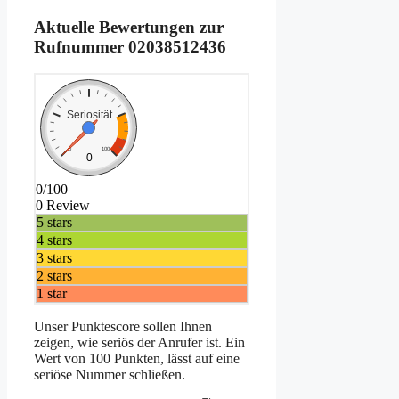
Aktuelle Bewertungen zur
Rufnummer
02038512436
Seriosität
0
100
0
0/100
0 Review
5 stars
4 stars
3 stars
2 stars
1 star
Unser Punktescore sollen Ihnen
zeigen, wie seriös der Anrufer ist. Ein
Wert von 100 Punkten, lässt auf eine
seriöse Nummer schließen.