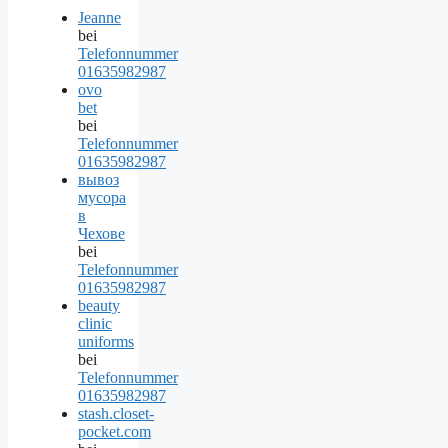
Jeanne
bei
Telefonnummer
01635982987
ovo
bet
bei
Telefonnummer
01635982987
вывоз
мусора
в
Чехове
bei
Telefonnummer
01635982987
beauty
clinic
uniforms
bei
Telefonnummer
01635982987
stash.closet-
pocket.com