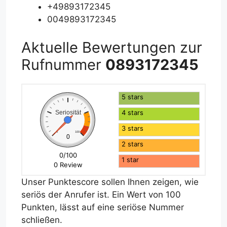
+49893172345
0049893172345
Aktuelle Bewertungen zur
Rufnummer
0893172345
5 stars
4 stars
Seriosität
3 stars
0
100
0
2 stars
0/100
1 star
0 Review
Unser Punktescore sollen Ihnen zeigen, wie
seriös der Anrufer ist. Ein Wert von 100
Punkten, lässt auf eine seriöse Nummer
schließen.