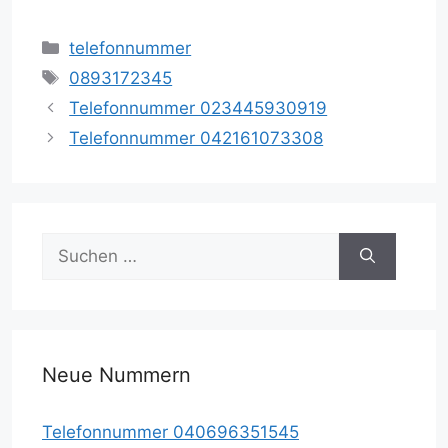
Kategorien
telefonnummer
Schlagwörter
0893172345
Telefonnummer 023445930919
Telefonnummer 042161073308
Suche
nach:
Neue Nummern
Telefonnummer 040696351545