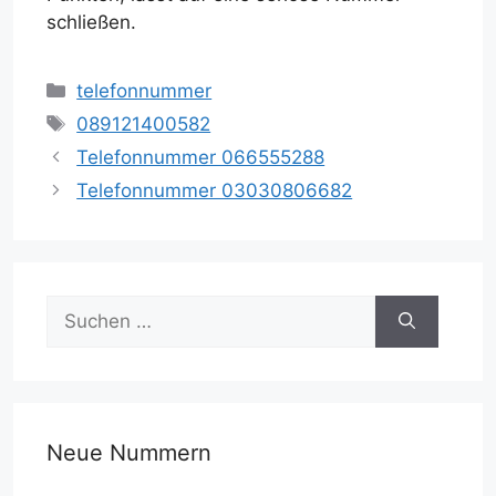
schließen.
Kategorien
telefonnummer
Schlagwörter
089121400582
Telefonnummer 066555288
Telefonnummer 03030806682
Suche
nach:
Neue Nummern