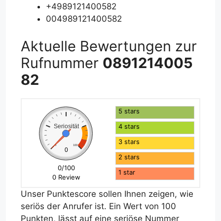
+4989121400582
004989121400582
Aktuelle Bewertungen zur
Rufnummer
0891214005
82
5 stars
4 stars
Seriosität
3 stars
0
100
0
2 stars
0/100
1 star
0 Review
Unser Punktescore sollen Ihnen zeigen, wie
seriös der Anrufer ist. Ein Wert von 100
Punkten, lässt auf eine seriöse Nummer