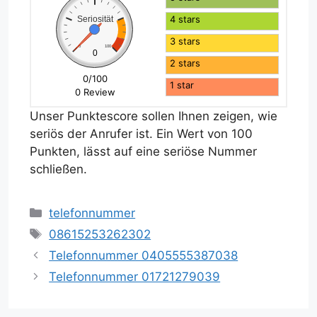
4 stars
Seriosität
3 stars
0
100
0
2 stars
0/100
1 star
0 Review
Unser Punktescore sollen Ihnen zeigen, wie
seriös der Anrufer ist. Ein Wert von 100
Punkten, lässt auf eine seriöse Nummer
schließen.
Kategorien
telefonnummer
Schlagwörter
08615253262302
Telefonnummer 0405555387038
Telefonnummer 01721279039