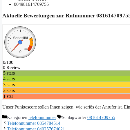
004981614709755
Aktuelle Bewertungen zur Rufnummer
08161470975
Seriosität
0
100
0
0/100
0 Review
5 stars
4 stars
3 stars
2 stars
1 star
Unser Punktescore sollen Ihnen zeigen, wie seriös der Anrufer ist. E
Kategorien
telefonnummer
Schlagwörter
081614709755
Telefonnummer 0854784514
Telefonnummer 040257674021