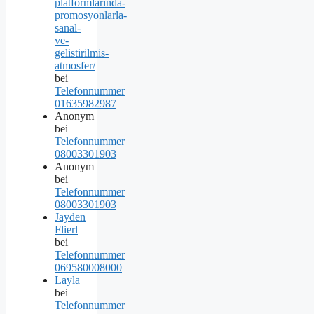
platformlarinda-
promosyonlarla-
sanal-
ve-
gelistirilmis-
atmosfer/
bei
Telefonnummer
01635982987
Anonym
bei
Telefonnummer
08003301903
Anonym
bei
Telefonnummer
08003301903
Jayden
Flierl
bei
Telefonnummer
069580008000
Layla
bei
Telefonnummer