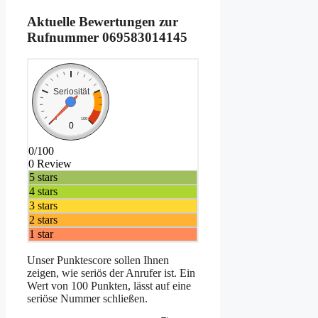
Aktuelle Bewertungen zur
Rufnummer
069583014145
Seriosität
0
100
0
0/100
0 Review
5 stars
4 stars
3 stars
2 stars
1 star
Unser Punktescore sollen Ihnen
zeigen, wie seriös der Anrufer ist. Ein
Wert von 100 Punkten, lässt auf eine
seriöse Nummer schließen.