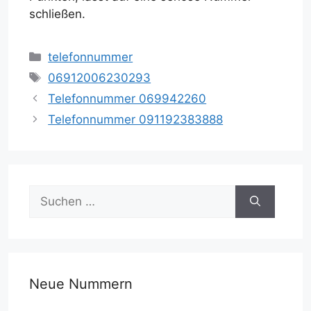
schließen.
Kategorien
telefonnummer
Schlagwörter
06912006230293
Telefonnummer 069942260
Telefonnummer 091192383888
Suche
nach:
Neue Nummern