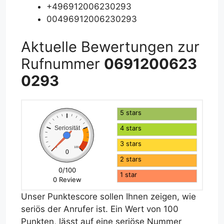
+496912006230293
00496912006230293
Aktuelle Bewertungen zur
Rufnummer
0691200623
0293
5 stars
4 stars
Seriosität
3 stars
0
100
0
2 stars
0/100
1 star
0 Review
Unser Punktescore sollen Ihnen zeigen, wie
seriös der Anrufer ist. Ein Wert von 100
Punkten, lässt auf eine seriöse Nummer