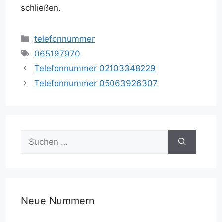
schließen.
Kategorien
telefonnummer
Schlagwörter
065197970
Telefonnummer 02103348229
Telefonnummer 05063926307
Suche
nach:
Neue Nummern