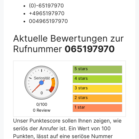
(0)-65197970
+4965197970
004965197970
Aktuelle Bewertungen zur
Rufnummer
065197970
5 stars
4 stars
Seriosität
3 stars
0
100
0
2 stars
0/100
1 star
0 Review
Unser Punktescore sollen Ihnen zeigen, wie
seriös der Anrufer ist. Ein Wert von 100
Punkten, lässt auf eine seriöse Nummer