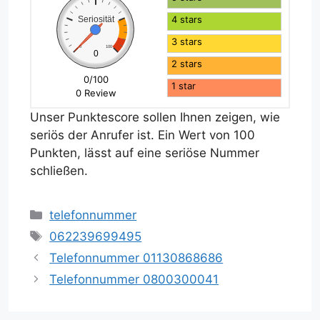
4 stars
Seriosität
3 stars
0
100
0
2 stars
0/100
1 star
0 Review
Unser Punktescore sollen Ihnen zeigen, wie
seriös der Anrufer ist. Ein Wert von 100
Punkten, lässt auf eine seriöse Nummer
schließen.
Kategorien
telefonnummer
Schlagwörter
062239699495
Telefonnummer 01130868686
Telefonnummer 0800300041