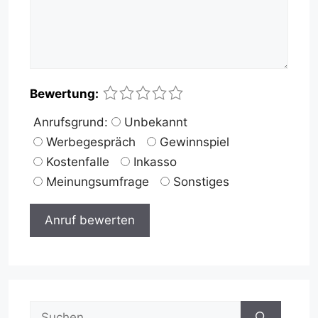
Name
E-
Website
1
2
3
4
5
Bewertung:
Mail-
Anrufsgrund:
Unbekannt
Adresse
Werbegespräch
Gewinnspiel
Kostenfalle
Inkasso
Meinungsumfrage
Sonstiges
Suche