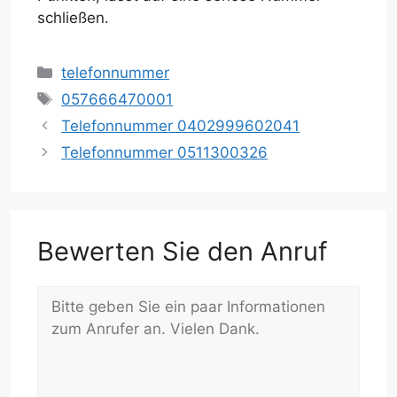
schließen.
Kategorien
telefonnummer
Schlagwörter
057666470001
Telefonnummer 0402999602041
Telefonnummer 0511300326
Bewerten Sie den Anruf
Kommentar