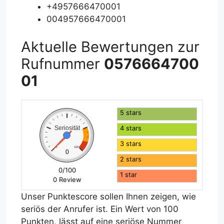
+4957666470001
004957666470001
Aktuelle Bewertungen zur
Rufnummer
0576664700
01
5 stars
4 stars
Seriosität
3 stars
0
100
0
2 stars
0/100
1 star
0 Review
Unser Punktescore sollen Ihnen zeigen, wie
seriös der Anrufer ist. Ein Wert von 100
Punkten, lässt auf eine seriöse Nummer