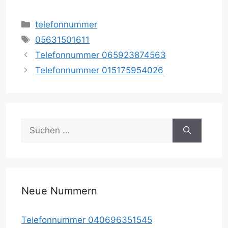
Kategorien
telefonnummer
Schlagwörter
05631501611
Telefonnummer 065923874563
Telefonnummer 015175954026
Suche
nach:
Neue Nummern
Telefonnummer 040696351545