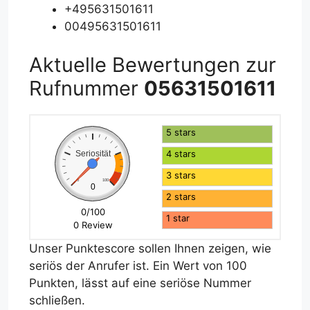
+495631501611
00495631501611
Aktuelle Bewertungen zur
Rufnummer
05631501611
5 stars
4 stars
Seriosität
3 stars
0
100
0
2 stars
0/100
1 star
0 Review
Unser Punktescore sollen Ihnen zeigen, wie
seriös der Anrufer ist. Ein Wert von 100
Punkten, lässt auf eine seriöse Nummer
schließen.