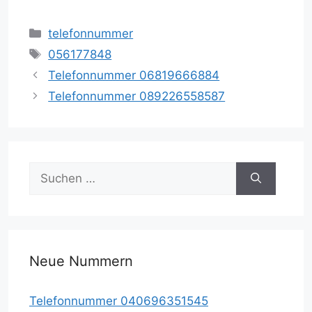
Kategorien
telefonnummer
Schlagwörter
056177848
Telefonnummer 06819666884
Telefonnummer 089226558587
Suche
nach:
Neue Nummern
Telefonnummer 040696351545