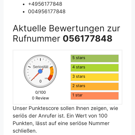
+4956177848
004956177848
Aktuelle Bewertungen zur
Rufnummer
056177848
5 stars
4 stars
Seriosität
3 stars
0
100
0
2 stars
0/100
1 star
0 Review
Unser Punktescore sollen Ihnen zeigen, wie
seriös der Anrufer ist. Ein Wert von 100
Punkten, lässt auf eine seriöse Nummer
schließen.