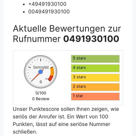
+49491930100
0049491930100
Aktuelle Bewertungen zur
Rufnummer
0491930100
5 stars
4 stars
Seriosität
3 stars
0
100
0
2 stars
0/100
1 star
0 Review
Unser Punktescore sollen Ihnen zeigen, wie
seriös der Anrufer ist. Ein Wert von 100
Punkten, lässt auf eine seriöse Nummer
schließen.