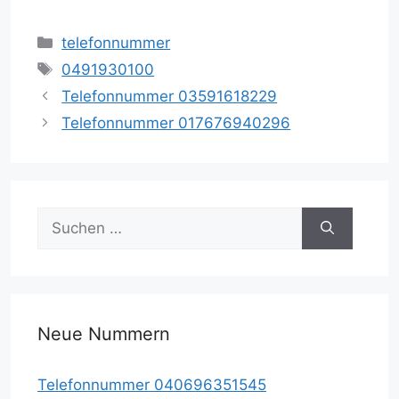
Kategorien
telefonnummer
Schlagwörter
0491930100
Telefonnummer 03591618229
Telefonnummer 017676940296
Suche
nach:
Neue Nummern
Telefonnummer 040696351545