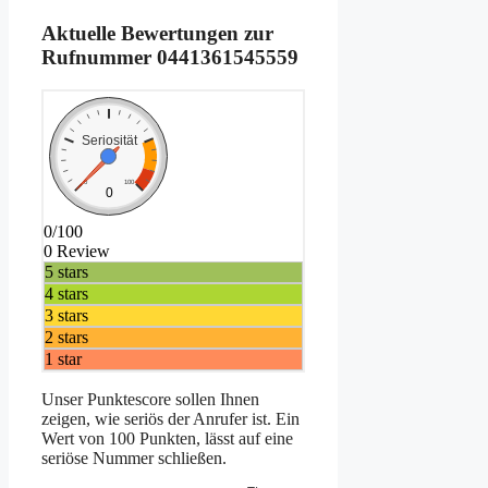
Aktuelle Bewertungen zur
Rufnummer
0441361545559
Seriosität
0
100
0
0/100
0 Review
5 stars
4 stars
3 stars
2 stars
1 star
Unser Punktescore sollen Ihnen
zeigen, wie seriös der Anrufer ist. Ein
Wert von 100 Punkten, lässt auf eine
seriöse Nummer schließen.