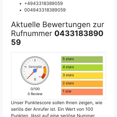
+4943318389059
004943318389059
Aktuelle Bewertungen zur
Rufnummer
0433183890
59
5 stars
4 stars
Seriosität
3 stars
0
100
0
2 stars
0/100
1 star
0 Review
Unser Punktescore sollen Ihnen zeigen, wie
seriös der Anrufer ist. Ein Wert von 100
Punkten, lässt auf eine seriöse Nummer