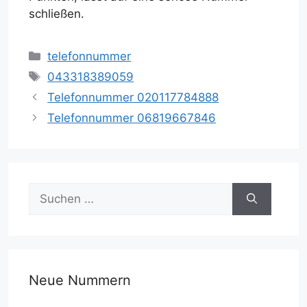
schließen.
Kategorien
telefonnummer
Schlagwörter
043318389059
Telefonnummer 020117784888
Telefonnummer 06819667846
Suche
nach:
Neue Nummern