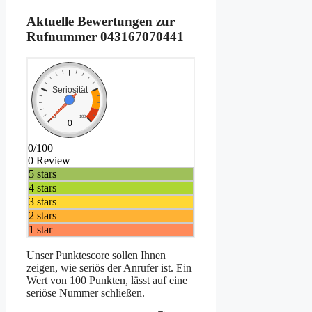
Aktuelle Bewertungen zur
Rufnummer
043167070441
Seriosität
0
100
0
0/100
0 Review
5 stars
4 stars
3 stars
2 stars
1 star
Unser Punktescore sollen Ihnen
zeigen, wie seriös der Anrufer ist. Ein
Wert von 100 Punkten, lässt auf eine
seriöse Nummer schließen.