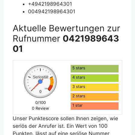
+4942198964301
004942198964301
Aktuelle Bewertungen zur
Rufnummer
0421989643
01
5 stars
4 stars
Seriosität
3 stars
0
100
0
2 stars
0/100
1 star
0 Review
Unser Punktescore sollen Ihnen zeigen, wie
seriös der Anrufer ist. Ein Wert von 100
Punkten, lässt auf eine seriöse Nummer