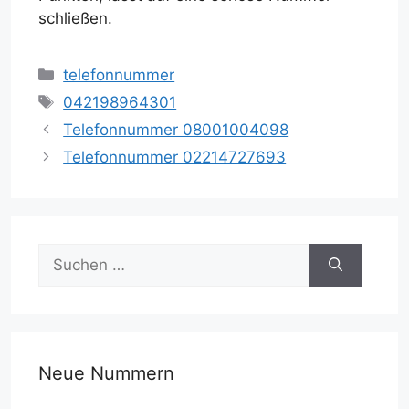
schließen.
Kategorien
telefonnummer
Schlagwörter
042198964301
Telefonnummer 08001004098
Telefonnummer 02214727693
Suchen
nach:
Neue Nummern