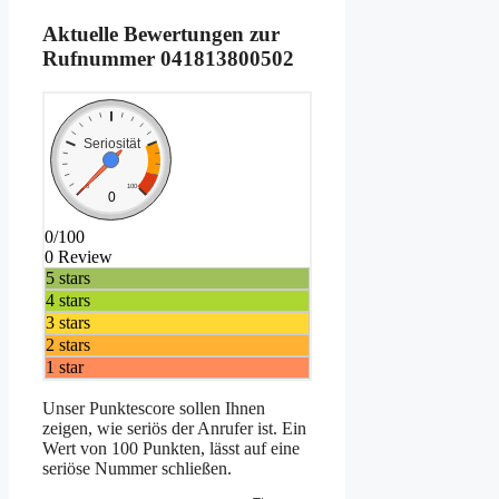
Aktuelle Bewertungen zur
Rufnummer
041813800502
Seriosität
0
100
0
0/100
0 Review
5 stars
4 stars
3 stars
2 stars
1 star
Unser Punktescore sollen Ihnen
zeigen, wie seriös der Anrufer ist. Ein
Wert von 100 Punkten, lässt auf eine
seriöse Nummer schließen.