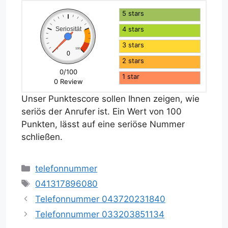
5 stars
4 stars
Seriosität
3 stars
0
100
0
2 stars
0/100
1 star
0 Review
Unser Punktescore sollen Ihnen zeigen, wie
seriös der Anrufer ist. Ein Wert von 100
Punkten, lässt auf eine seriöse Nummer
schließen.
Kategorien
telefonnummer
Schlagwörter
041317896080
Telefonnummer 043720231840
Telefonnummer 033203851134