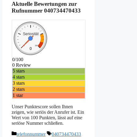
Aktuelle Bewertungen zur
Rufnummer
040734470433
Seriosität
0
100
0
0/100
0 Review
5 stars
4 stars
3 stars
2 stars
1 star
Unser Punktescore sollen Ihnen
zeigen, wie seriös der Anrufer ist. Ein
Wert von 100 Punkten, lässt auf eine
seriöse Nummer schließen.
Kategorien
Schlagwörter
telefonnummer
040734470433