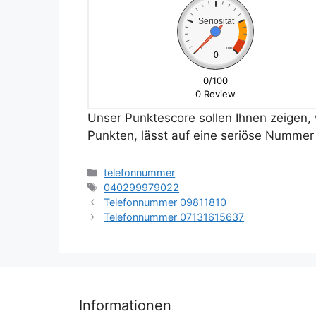
Seriosität
0
100
0
0/100
0 Review
Unser Punktescore sollen Ihnen zeigen, w
Punkten, lässt auf eine seriöse Nummer 
Kategorien
telefonnummer
Schlagwörter
040299979022
Telefonnummer 09811810
Telefonnummer 07131615637
Informationen