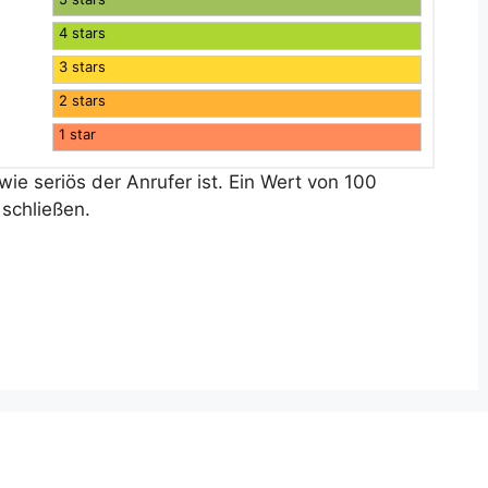
4 stars
3 stars
2 stars
1 star
ie seriös der Anrufer ist. Ein Wert von 100
schließen.