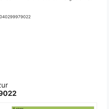
: 040299979022
zur
9022
5 stars