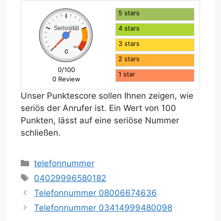
5 stars
4 stars
Seriosität
3 stars
0
100
0
2 stars
0/100
1 star
0 Review
Unser Punktescore sollen Ihnen zeigen, wie
seriös der Anrufer ist. Ein Wert von 100
Punkten, lässt auf eine seriöse Nummer
schließen.
Kategorien
telefonnummer
Schlagwörter
04029996580182
Telefonnummer 08006674636
Telefonnummer 03414999480098