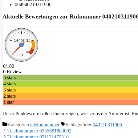
004940210311906
Aktuelle Bewertungen zur Rufnummer
04021031190
Seriosität
0
100
0
0/100
0 Review
5 stars
4 stars
3 stars
2 stars
1 star
Unser Punktescore sollen Ihnen zeigen, wie seriös der Anrufer ist. E
Kategorien
telefonnummer
Schlagwörter
040210311906
Telefonnummer 0335681883002
Telefonnummer 071121479310