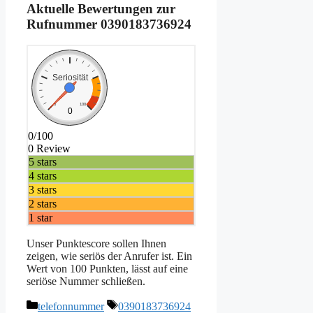
Aktuelle Bewertungen zur
Rufnummer
0390183736924
Seriosität
0
100
0
0/100
0 Review
5 stars
4 stars
3 stars
2 stars
1 star
Unser Punktescore sollen Ihnen
zeigen, wie seriös der Anrufer ist. Ein
Wert von 100 Punkten, lässt auf eine
seriöse Nummer schließen.
Kategorien
Schlagwörter
telefonnummer
0390183736924