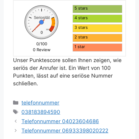
5 stars
4 stars
Seriosität
3 stars
0
100
0
2 stars
0/100
1 star
0 Review
Unser Punktescore sollen Ihnen zeigen, wie
seriös der Anrufer ist. Ein Wert von 100
Punkten, lässt auf eine seriöse Nummer
schließen.
Kategorien
telefonnummer
Schlagwörter
038183894590
Telefonnummer 04023604686
Telefonnummer 06933398020222