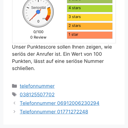
4 stars
Seriosität
3 stars
0
100
0
2 stars
0/100
1 star
0 Review
Unser Punktescore sollen Ihnen zeigen, wie
seriös der Anrufer ist. Ein Wert von 100
Punkten, lässt auf eine seriöse Nummer
schließen.
Kategorien
telefonnummer
Schlagwörter
038125507702
Telefonnummer 06912006230294
Telefonnummer 01771272248