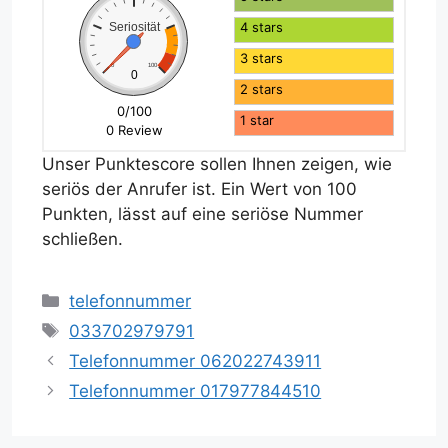
4 stars
Seriosität
3 stars
0
100
0
2 stars
0/100
1 star
0 Review
Unser Punktescore sollen Ihnen zeigen, wie
seriös der Anrufer ist. Ein Wert von 100
Punkten, lässt auf eine seriöse Nummer
schließen.
Kategorien
telefonnummer
Schlagwörter
033702979791
Telefonnummer 062022743911
Telefonnummer 017977844510