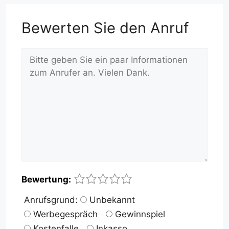
Bewerten Sie den Anruf
Kommentar
Name
E-
Website
1
2
3
4
5
Bewertung:
Mail-
Anrufsgrund:
Unbekannt
Adresse
Werbegespräch
Gewinnspiel
Kostenfalle
Inkasso