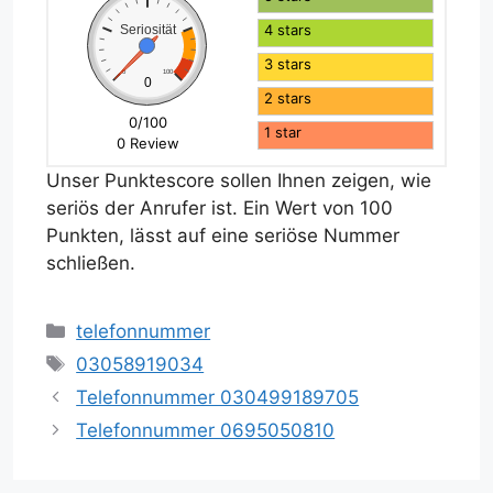
4 stars
Seriosität
3 stars
0
100
0
2 stars
0/100
1 star
0 Review
Unser Punktescore sollen Ihnen zeigen, wie
seriös der Anrufer ist. Ein Wert von 100
Punkten, lässt auf eine seriöse Nummer
schließen.
Kategorien
telefonnummer
Schlagwörter
03058919034
Telefonnummer 030499189705
Telefonnummer 0695050810