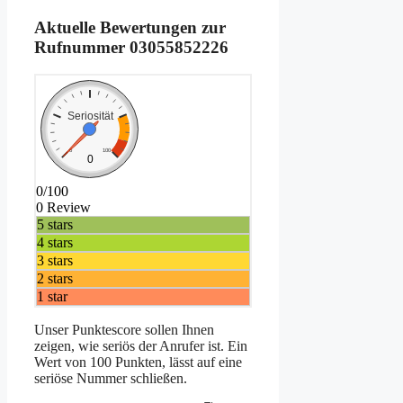
Aktuelle Bewertungen zur
Rufnummer
03055852226
Seriosität
0
100
0
0/100
0 Review
5 stars
4 stars
3 stars
2 stars
1 star
Unser Punktescore sollen Ihnen
zeigen, wie seriös der Anrufer ist. Ein
Wert von 100 Punkten, lässt auf eine
seriöse Nummer schließen.