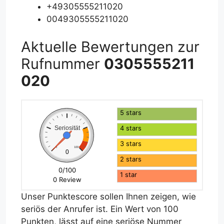
+49305555211020
0049305555211020
Aktuelle Bewertungen zur
Rufnummer
0305555211
020
5 stars
4 stars
Seriosität
3 stars
0
100
0
2 stars
0/100
1 star
0 Review
Unser Punktescore sollen Ihnen zeigen, wie
seriös der Anrufer ist. Ein Wert von 100
Punkten, lässt auf eine seriöse Nummer