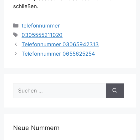
schließen.
Kategorien
telefonnummer
Schlagwörter
0305555211020
Telefonnummer 03065942313
Telefonnummer 0655625254
Suche
nach:
Neue Nummern