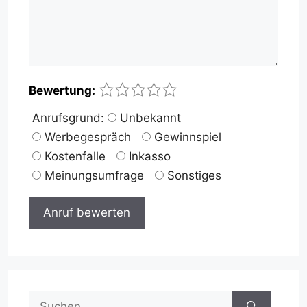
Name
E-
Website
1
2
3
4
5
Bewertung:
Mail-
Anrufsgrund:
Unbekannt
Adresse
Werbegespräch
Gewinnspiel
Kostenfalle
Inkasso
Meinungsumfrage
Sonstiges
Suche