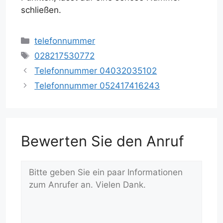
schließen.
Kategorien
telefonnummer
Schlagwörter
028217530772
Telefonnummer 04032035102
Telefonnummer 052417416243
Bewerten Sie den Anruf
Kommentar