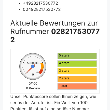
+4928217530772
004928217530772
Aktuelle Bewertungen zur
Rufnummer
02821753077
2
5 stars
4 stars
Seriosität
3 stars
0
100
0
2 stars
0/100
1 star
0 Review
Unser Punktescore sollen Ihnen zeigen, wie
seriös der Anrufer ist. Ein Wert von 100
Punkten, lässt auf eine seriöse Nummer