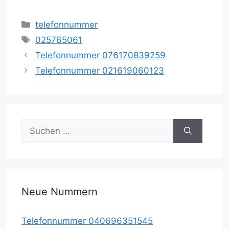
Kategorien
telefonnummer
Schlagwörter
025765061
Telefonnummer 076170839259
Telefonnummer 021619060123
Suche
nach:
Neue Nummern
Telefonnummer 040696351545