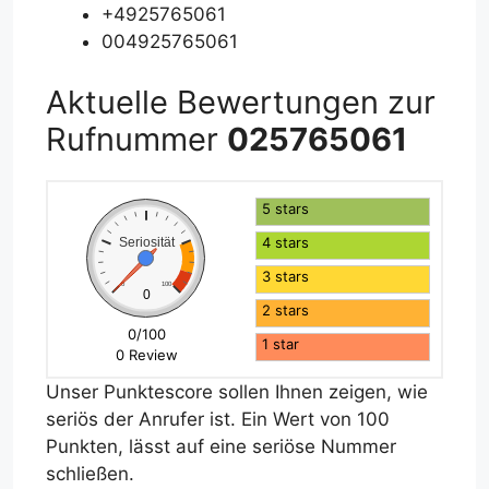
+4925765061
004925765061
Aktuelle Bewertungen zur
Rufnummer
025765061
5 stars
4 stars
Seriosität
3 stars
0
100
0
2 stars
0/100
1 star
0 Review
Unser Punktescore sollen Ihnen zeigen, wie
seriös der Anrufer ist. Ein Wert von 100
Punkten, lässt auf eine seriöse Nummer
schließen.