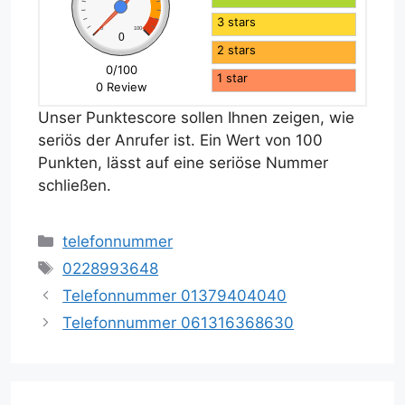
3 stars
0
100
0
2 stars
0/100
1 star
0 Review
Unser Punktescore sollen Ihnen zeigen, wie
seriös der Anrufer ist. Ein Wert von 100
Punkten, lässt auf eine seriöse Nummer
schließen.
Kategorien
telefonnummer
Schlagwörter
0228993648
Telefonnummer 01379404040
Telefonnummer 061316368630