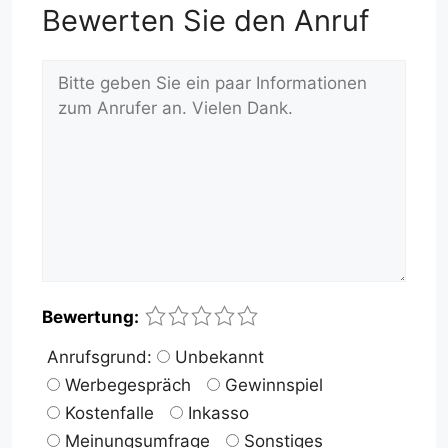
Bewerten Sie den Anruf
Kommentar
Name
E-
Website
1
2
3
4
5
Bewertung:
Mail-
Anrufsgrund:
Unbekannt
Adresse
Werbegespräch
Gewinnspiel
Kostenfalle
Inkasso
Meinungsumfrage
Sonstiges