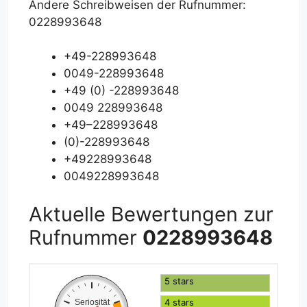
Andere Schreibweisen der Rufnummer:
0228993648
+49-228993648
0049-228993648
+49 (0) -228993648
0049 228993648
+49–228993648
(0)-228993648
+49228993648
0049228993648
Aktuelle Bewertungen zur
Rufnummer
0228993648
5 stars
4 stars
Seriosität