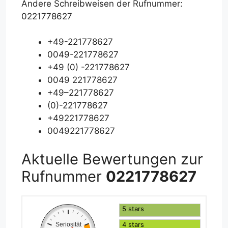
Andere Schreibweisen der Rufnummer:
0221778627
+49-221778627
0049-221778627
+49 (0) -221778627
0049 221778627
+49–221778627
(0)-221778627
+49221778627
0049221778627
Aktuelle Bewertungen zur
Rufnummer
0221778627
5 stars
4 stars
Seriosität