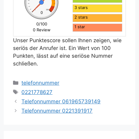
3 stars
0
100
0
2 stars
0/100
1 star
0 Review
Unser Punktescore sollen Ihnen zeigen, wie
seriös der Anrufer ist. Ein Wert von 100
Punkten, lässt auf eine seriöse Nummer
schließen.
Kategorien
telefonnummer
Schlagwörter
0221778627
Telefonnummer 061965739149
Telefonnummer 0221391917