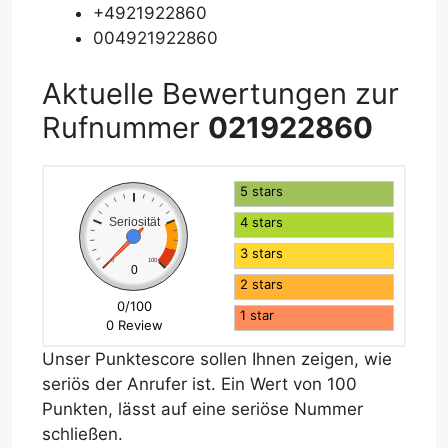
+4921922860
004921922860
Aktuelle Bewertungen zur
Rufnummer
021922860
5 stars
4 stars
Seriosität
3 stars
0
100
0
2 stars
0/100
1 star
0 Review
Unser Punktescore sollen Ihnen zeigen, wie
seriös der Anrufer ist. Ein Wert von 100
Punkten, lässt auf eine seriöse Nummer
schließen.