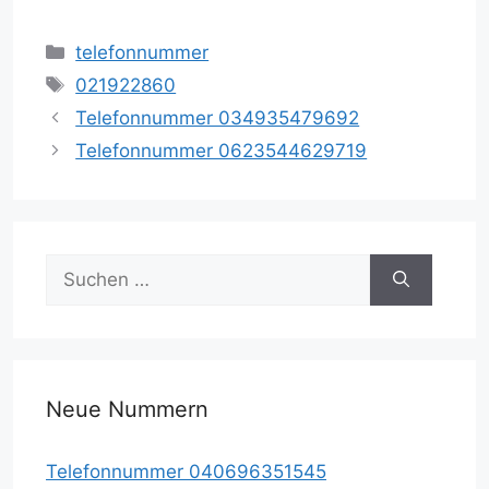
Kategorien
telefonnummer
Schlagwörter
021922860
Telefonnummer 034935479692
Telefonnummer 0623544629719
Suche
nach:
Neue Nummern
Telefonnummer 040696351545