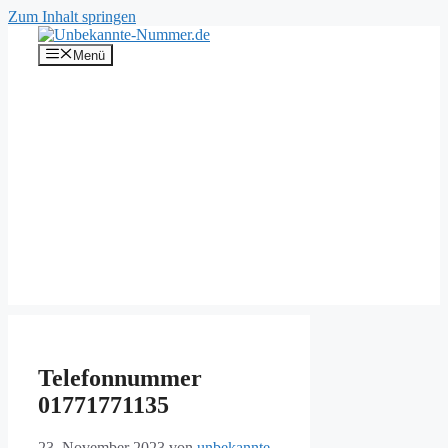
Zum Inhalt springen
Menü
Telefonnummer
01771771135
23. November 2023
von
unbekannte-