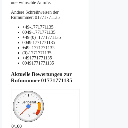
unerwünschte Anrufe.
Andere Schreibweisen der
Rufnummer: 01771771135
+49-1771771135
0049-1771771135
+49 (0) -1771771135
0049 1771771135
+49–1771771135
(0)-1771771135
+491771771135
00491771771135
Aktuelle Bewertungen zur
Rufnummer
01771771135
Seriosität
0
100
0
0/100