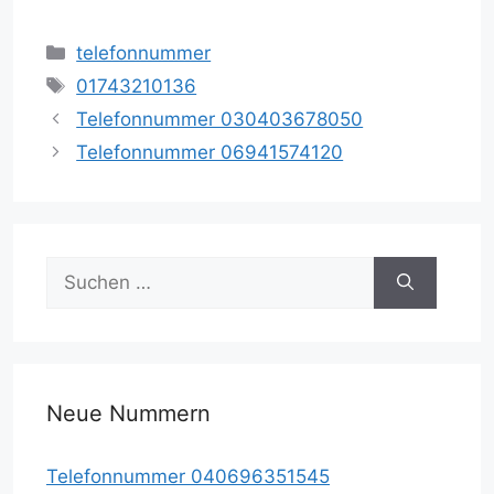
Kategorien
telefonnummer
Schlagwörter
01743210136
Telefonnummer 030403678050
Telefonnummer 06941574120
Suche
nach:
Neue Nummern
Telefonnummer 040696351545