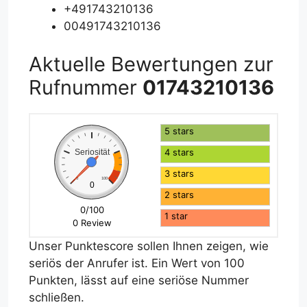
+491743210136
00491743210136
Aktuelle Bewertungen zur
Rufnummer
01743210136
5 stars
4 stars
Seriosität
3 stars
0
100
0
2 stars
0/100
1 star
0 Review
Unser Punktescore sollen Ihnen zeigen, wie
seriös der Anrufer ist. Ein Wert von 100
Punkten, lässt auf eine seriöse Nummer
schließen.