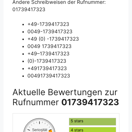
Andere Schreibweisen der Rufnummer:
01739417323
+49-1739417323
0049-1739417323
+49 (0) -1739417323
0049 1739417323
+49–1739417323
(0)-1739417323
+491739417323
00491739417323
Aktuelle Bewertungen zur
Rufnummer
01739417323
5 stars
4 stars
Seriosität