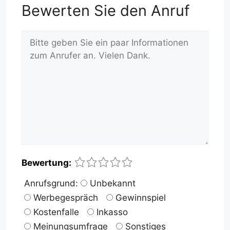
Bewerten Sie den Anruf
Kommentar
Name
E-
Website
1
2
3
4
5
Bewertung:
Mail-
Anrufsgrund:
Unbekannt
Adresse
Werbegespräch
Gewinnspiel
Kostenfalle
Inkasso
Meinungsumfrage
Sonstiges