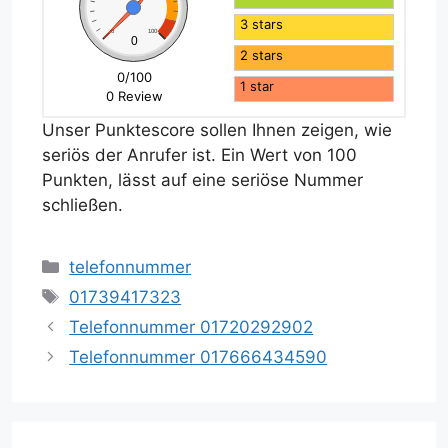
3 stars
0
100
0
2 stars
0/100
1 star
0 Review
Unser Punktescore sollen Ihnen zeigen, wie
seriös der Anrufer ist. Ein Wert von 100
Punkten, lässt auf eine seriöse Nummer
schließen.
Kategorien
telefonnummer
Schlagwörter
01739417323
Telefonnummer 01720292902
Telefonnummer 017666434590