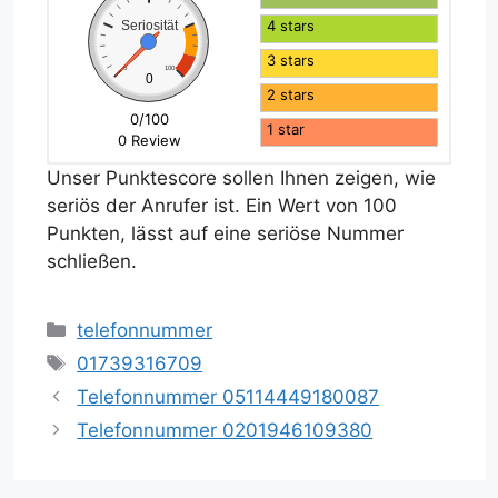
4 stars
Seriosität
3 stars
0
100
0
2 stars
0/100
1 star
0 Review
Unser Punktescore sollen Ihnen zeigen, wie
seriös der Anrufer ist. Ein Wert von 100
Punkten, lässt auf eine seriöse Nummer
schließen.
Kategorien
telefonnummer
Schlagwörter
01739316709
Telefonnummer 05114449180087
Telefonnummer 0201946109380